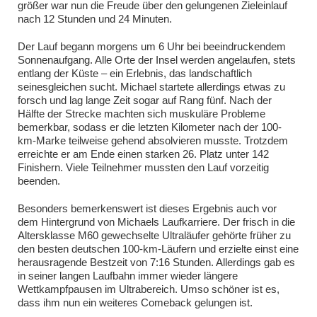
größer war nun die Freude über den gelungenen Zieleinlauf
nach 12 Stunden und 24 Minuten.
Der Lauf begann morgens um 6 Uhr bei beeindruckendem
Sonnenaufgang. Alle Orte der Insel werden angelaufen, stets
entlang der Küste – ein Erlebnis, das landschaftlich
seinesgleichen sucht. Michael startete allerdings etwas zu
forsch und lag lange Zeit sogar auf Rang fünf. Nach der
Hälfte der Strecke machten sich muskuläre Probleme
bemerkbar, sodass er die letzten Kilometer nach der 100-
km-Marke teilweise gehend absolvieren musste. Trotzdem
erreichte er am Ende einen starken 26. Platz unter 142
Finishern. Viele Teilnehmer mussten den Lauf vorzeitig
beenden.
Besonders bemerkenswert ist dieses Ergebnis auch vor
dem Hintergrund von Michaels Laufkarriere. Der frisch in die
Altersklasse M60 gewechselte Ultraläufer gehörte früher zu
den besten deutschen 100-km-Läufern und erzielte einst eine
herausragende Bestzeit von 7:16 Stunden. Allerdings gab es
in seiner langen Laufbahn immer wieder längere
Wettkampfpausen im Ultrabereich. Umso schöner ist es,
dass ihm nun ein weiteres Comeback gelungen ist.