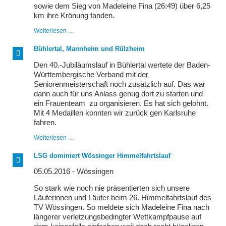
sowie dem Sieg von Madeleine Fina (26:49) über 6,25
km ihre Krönung fanden.
Von
Weiterlesen …
den
Schären
Bühlertal, Mannheim und Rülzheim
bis
zum
Den 40.-Jubiläumslauf in Bühlertal wertete der Baden-
Schwarzwald
Württembergische Verband mit der
Seniorenmeisterschaft noch zusätzlich auf. Das war
dann auch für uns Anlass genug dort zu starten und
ein Frauenteam zu organisieren. Es hat sich gelohnt.
Mit 4 Medaillen konnten wir zurück gen Karlsruhe
fahren.
Bühlertal,
Weiterlesen …
Mannheim
und
LSG dominiert Wössinger Himmelfahrtslauf
Rülzheim
05.05.2016 - Wössingen
So stark wie noch nie präsentierten sich unsere
Läuferinnen und Läufer beim 26. Himmelfahrtslauf des
TV Wössingen. So meldete sich Madeleine Fina nach
längerer verletzungsbedingter Wettkampfpause auf