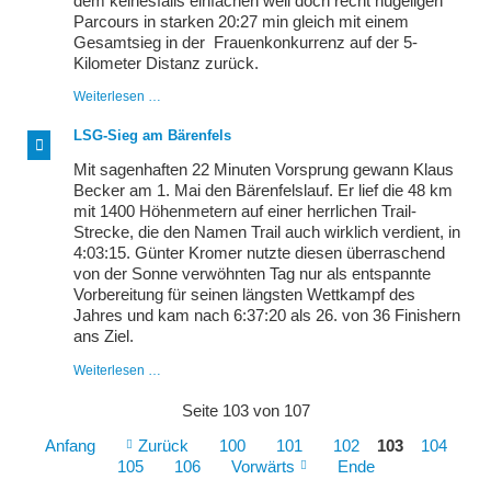
dem keinesfalls einfachen weil doch recht hügeligen
Parcours in starken 20:27 min gleich mit einem
Gesamtsieg in der Frauenkonkurrenz auf der 5-
Kilometer Distanz zurück.
LSG
Weiterlesen …
dominiert
Wössinger
LSG-Sieg am Bärenfels
Himmelfahrtslauf
Mit sagenhaften 22 Minuten Vorsprung gewann Klaus
Becker am 1. Mai den Bärenfelslauf. Er lief die 48 km
mit 1400 Höhenmetern auf einer herrlichen Trail-
Strecke, die den Namen Trail auch wirklich verdient, in
4:03:15. Günter Kromer nutzte diesen überraschend
von der Sonne verwöhnten Tag nur als entspannte
Vorbereitung für seinen längsten Wettkampf des
Jahres und kam nach 6:37:20 als 26. von 36 Finishern
ans Ziel.
LSG-
Weiterlesen …
Sieg
am
Seite 103 von 107
Bärenfels
Anfang
Zurück
100
101
102
103
104
105
106
Vorwärts
Ende