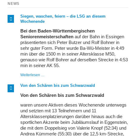
NEWS
Siegen, waschen, feiern – die LSG an diesem
Wochenende
Bei den Baden-Württembergischen
Seniorenmeisterschaften
auf der Bahn in Essingen
präsentierten sich Peter Butzer und Rolf Bohner in
sehr guter Form. Peter wurde Ba-Wü-Meister in 4:49
min über die 1500 m in seiner Altersklasse M50,
genauso wie Rolf Bohrer auf derselben Strecke in 4:53
min in seiner AK 55.
Siegen,
Weiterlesen …
waschen,
feiern
Von den Schären bis zum Schwarzwald
–
die
Von den Schären bis zum Schwarzwald
LSG
an
waren unsere Aktiven dieses Wochenende unterwegs
diesem
und setzten mit 13 Teilnehmern und 11
Wochenende
Altersklassenplatzierungen darüber hinaus auch die
sportlichen Akzente beim Jubiläumslauf in Eggenstein,
die mit dem Doppelsieg von Valerie Knopf (52:34) und
Andrea Kümmerle (55:30) über die 12,5 km-Strecke,