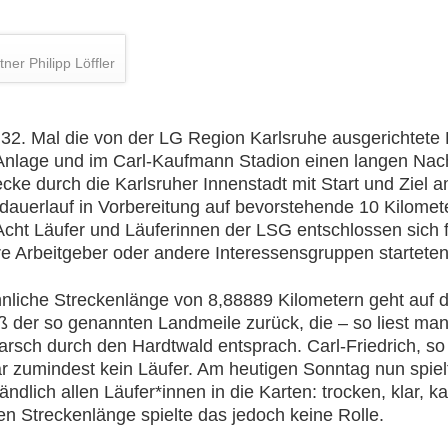
ner Philipp Löffler
32. Mal die von der LG Region Karlsruhe ausgerichtete 
z Anlage und im Carl-Kaufmann Stadion einen langen Nac
cke durch die Karlsruher Innenstadt mit Start und Ziel 
dauerlauf in Vorbereitung auf bevorstehende 10 Kilome
 Acht Läufer und Läuferinnen der LSG entschlossen sich 
hre Arbeitgeber oder andere Interessensgruppen starteten
iche Streckenlänge von 8,88889 Kilometern geht auf d
ß der so genannten Landmeile zurück, die – so liest ma
sch durch den Hardtwald entsprach. Carl-Friedrich, so 
ar zumindest kein Läufer. Am heutigen Sonntag nun spi
ändlich allen Läufer*innen in die Karten: trocken, klar,
en Streckenlänge spielte das jedoch keine Rolle.