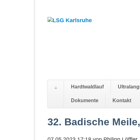
Hardtwaldlauf
Ultralang
Suchen
Dokumente
Kontakt
Navigation
überspringen
32. Badische Meile,
07.05.2023 17:18
von
Philipp Löffler