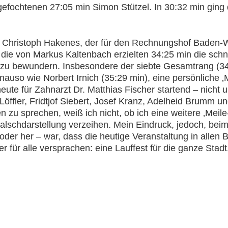
efochtenen 27:05 min Simon Stützel. In 30:32 min ging
 Christoph Hakenes, der für den Rechnungshof Baden-W
 die von Markus Kaltenbach erzielten 34:25 min die schn
 zu bewundern. Insbesondere der siebte Gesamtrang (34
enauso wie Norbert Irnich (35:29 min), eine persönliche 
eute für Zahnarzt Dr. Matthias Fischer startend – nicht 
Löffler, Fridtjof Siebert, Josef Kranz, Adelheid Brumm u
ten zu sprechen, weiß ich nicht, ob ich eine weitere ‚Mei
schdarstellung verzeihen. Mein Eindruck, jedoch, beim 
 oder her – war, dass die heutige Veranstaltung in allen B
ter für alle versprachen: eine Lauffest für die ganze Stadt