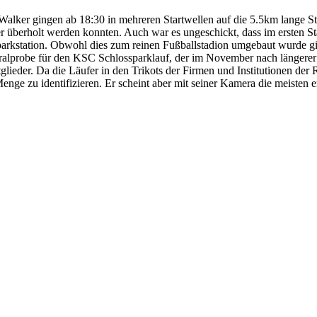
alker gingen ab 18:30 in mehreren Startwellen auf die 5.5km lange St
er überholt werden konnten. Auch war es ungeschickt, dass im ersten St
dparkstation. Obwohl dies zum reinen Fußballstadion umgebaut wurde gi
lprobe für den KSC Schlossparklauf, der im November nach längerer Pa
glieder. Da die Läufer in den Trikots der Firmen und Institutionen de
nge zu identifizieren. Er scheint aber mit seiner Kamera die meisten 