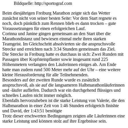
Bildquelle: http://sportograf.com
Beim diesjährigen Freiburg Marathon zeigte sich das Wetter
zunächst nicht von seiner besten Seite: Vor dem Start regnete es
noch, doch pünktlich zum Rennen blieb es dann trocken – gute
Voraussetzungen für einen erfolgreichen Lauf.
Corinna und Janine gingen gemeinsam an den Start über die
Marathondistanz und bewiesen einmal mehr ihren starken
Teamgeist. Im Gleichschritt absolvierten sie die anspruchsvolle
Strecke und erreichten nach
3:34
Stunden gemeinsam das Ziel.
Die Strecke in Freiburg hatte es durchaus in sich: Zwei Runden mit
Passagen über Kopfsteinpflaster sowie insgesamt rund 225
Höhenmetern verlangten den Läuferinnen einiges ab. Am Ende
hatte man zudem rund 500 Meter mehr auf der Uhr – eine weitere
kleine Herausforderung für alle Teilnehmenden.
Besonders auf der zweiten Runde wurde es zusätzlich
anspruchsvoll, als sie auf die langsameren Halbmarathonläuferinnen
und -läufer aufliefen. Dadurch war ein durchgehend flüssiges und
schnelles Laufen nicht immer möglich.
Ebenfalls hervorzuheben ist die starke Leistung von Valerie, die den
Halbmarathon in einer Zeit von
1:46
Stunden erfolgreich finishte
und David, der 1:43:51 benötigte
Trotz dieser erschwerten Bedingungen zeigten alle Läuferinnen eine
starke Leistung und können stolz auf ihre Ergebnisse sein.