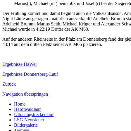
Marius(l), Michael (mr) beim 50k und Josef (r) bei der Sieger
Der Frühling kommt und damit beginnt auch die Volkslaufsaison. A
Night Läufe ausgetragen - natürlich ausverkauft! Adelheid Brumm st
Adelheid Brumm, Marius Seith, Michael Krüger und Alexander Schwa
Michael wurde in 4:22:19 Dritter der AK M60.
Auf der anderen Rheinseite in der Pfalz am Donnersberg fand der gl
43:14 auf dem dritten Platz seiner AK M65 platzieren.
Ergebnisse HaWei
Ergebnisse Donnersberg-Lauf
Zurück
Navigation überspringen
Home
Hardtwaldlauf
Ultralangstreckenlauf
LSG Newsletter
Bildergalerie
Termine