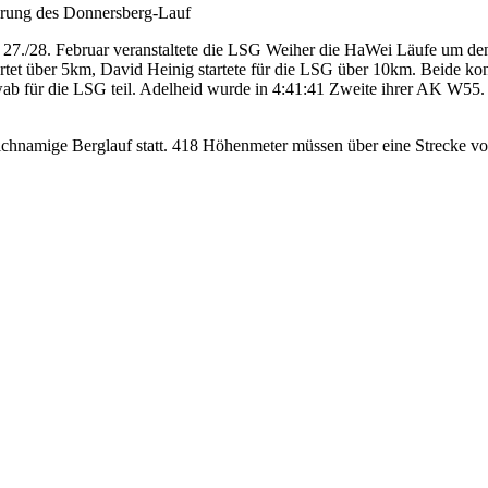
ehrung des Donnersberg-Lauf
m 27./28. Februar veranstaltete die LSG Weiher die HaWei Läufe um 
artet über 5km, David Heinig startete für die LSG über 10km. Beide 
b für die LSG teil. Adelheid wurde in 4:41:41 Zweite ihrer AK W55.
eichnamige Berglauf statt. 418 Höhenmeter müssen über eine Strecke 