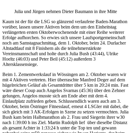
Julia und Jürgen nehmen Dieter Baumann in ihre Mitte
Kaum ist der für die LSG so glänzend verlaufene Baden-Marathon
vorüber, lassen unsere Aktiven beim dem um den Einheitstag
verlängerten ersten Oktoberwochenende mit einer Reihe weiterer
Erfolge aufhorchen. So erwies sich unsere Laufsportgemeinschaft
noch am Samstagnachmittag, dem 1. Oktober, beim 24. Durlacher
Altstadtlauf mit 8 Finishern als die teilnehmerstärkste
Vereinsmannschaft und holte durch Julia Bush (43:44), Ulrike
Hoeltz (46:03) und Peter Beil (45:12) außerdem 3
Altersklassensiege.
Beim 1. Zementwerkslauf in Wössingen am 2. Oktober waren wir
mit 4 Aktiven vertreten. Hier überraschte Manfred Deger auf dem
hügelreichen Geläuf als Gesamtdritter über 5 km in 20:24 min. Fast
wäre dieser Coup auch Angelos Svarnas (45:36) über den Zehner
gelungen, Angelos musste sich am Ende aber mit dem 4.
Einlaufplatz zufrieden geben. Schlussendlich waren auch am 3.
Oktober, beim Östringer Fitnesslauf, erneut 4 LSGler mit dabei, die
sich gleich mit 3 AK-Erfolgen in Szene zu setzen vermochten. Julia
Bush kam beim Halbmarathon als 2. Frau und Siegerin ihrer w30
nach 1:39:00 h ins Ziel. Martin Rudolph lief über dieselbe Distanz
als gesamt Achter in 1:33:24 h unter die Top ten und gewann