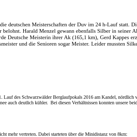
ie deutschen Meisterschaften der Duv im 24 h-Lauf statt. Di
r belohnt. Harald Menzel gewann ebenfalls Silber in seiner A
rde Deutsche Meisterin ihrer Ak (165,1 km), Gerd Kappes er
eister und die Senioren sogar Meister. Leider mussten Sil
 Lauf des Schwarzwälder Berglaufpokals 2016 am Kandel, nördlich von
nee auch deutlich kühler. Bei diesen Verhältnissen konnten unsere beid
cht mehr vertreten. Dabei starteten über die Minidistanz von 8km: