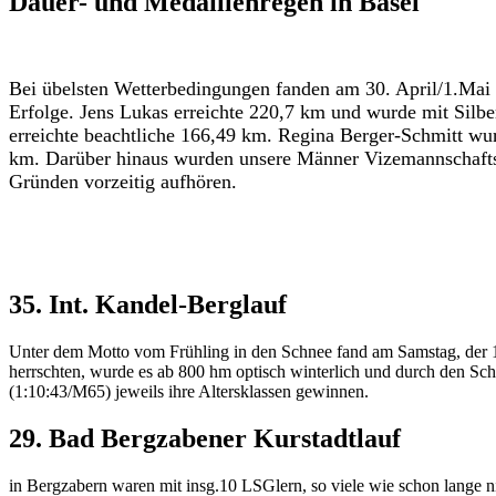
Dauer- und Medaillenregen in Basel
Bei übelsten Wetterbedingungen fanden am 30. April/1.Mai d
Erfolge. Jens Lukas erreichte 220,7 km und wurde mit Silbe
erreichte beachtliche 166,49 km. Regina Berger-Schmitt wu
km. Darüber hinaus wurden unsere Männer Vizemannschaftsm
Gründen vorzeitig aufhören.
35. Int. Kandel-Berglauf
Unter dem Motto vom Frühling in den Schnee fand am Samstag, der 1.
herrschten, wurde es ab 800 hm optisch winterlich und durch den Sch
(1:10:43/M65) jeweils ihre Altersklassen gewinnen.
29. Bad Bergzabener Kurstadtlauf
in Bergzabern waren mit insg.10 LSGlern, so viele wie schon lange ni