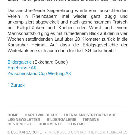
Die anschließende Siegerehrung wurde vom ausrichtenden
Verein in Rheinzabern mal wieder ganz zügig und
unkompliziert abgewickelt und nach gemeinsamem Tratsch
bei Kaltgetränken und Kuchen oder Wurst und einem
Mannschaftsbild ging es mit zufriedenem Blick auf den in vier
Wochen stattfindenden Lauf über 20 Kilometer zurück in die
Karlsruher Heimat. Auf dass die Erfolgsgeschichte der
Winterlaufserie sich auch dann für die LSG fortschreibt!
Bildergalerie
(Ekkehard Gübel)
Ergebnisse AK
Zwischenstand Cup Wertung AK
Zurück
NAVIGATION
HOME
HARDTWALDLAUF
ULTRALANGSTRECKENLAUF
ÜBERSPRINGEN
LSG NEWSLETTER
BILDERGALERIE
TERMINE
BESTENLISTE
DOKUMENTE
KONTAKT
© LSG KARLSRUHE
ROCKSOLID CONTAO THEMES & TEMPLATES