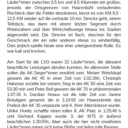
Läufer*innen zwischen 3,5 km und 8,5 Kilometer ein großes,
jenseits der Ortsgrenzen von Hatzenbühl verlaufendes
Rechteck über die Felder absolvieren, bevor es von KM 8,5 -
12,5 KM wieder auf die vertraute 10-km Strecke geht, einem
Teilstück, das dann mit einem letzten Segment durch
Rheinzabern und über Wirtschaftswege hinaus ins Stadion
abgerundet wird. Die Strecke ist flach, obschon für den
Geschmack der ein oder anderen etwas zu windanfällig.
Dies jedoch spielte heute eine eher untergeordnete Rolle. Es
war kalt und trocken.
Am Start für die LSG waren 22 Läufer*innen, die allesamt
beachtliche Leistungen abrufen konnten. An allererster Stelle
sollen die AK-Sieger*innen erwähnt sein. Miriam Weishäupl
gewann die AK 45 in einer Zeit von 1:02:26h; Christoph
Hakenes erzielte bei seinem Sieg in der AK 50 eine Zeit von
53:30 min und Peter Beil gewann die AK 70 in phänomenalen
1:07:35 h. Darüber hinaus sei die tolle Zeit von Janine
Bräutigam genannt, die in 1:10:55 um Haaresbreite das
Podest der AK 35 verpasste und 4. Ihrer Altersklasse wurde.
Ulrike Hoeltz schaffte einen tollen 8. AK Platz in 1:25:40 h
und Gerhard Kappes wurde 3. der M75 in äußerst
beachtlichen 1:30:55h. Aber auch die hier nicht erwähnten
Läufer*innen gaben sich keine Blöße und liefen tolle Rennen.