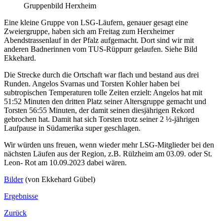
Gruppenbild Herxheim
Eine kleine Gruppe von LSG-Läufern, genauer gesagt eine
Zweiergruppe, haben sich am Freitag zum Herxheimer
Abendstrassenlauf in der Pfalz aufgemacht. Dort sind wir mit
anderen Badnerinnen vom TUS-Rüppurr gelaufen. Siehe Bild
Ekkehard.
Die Strecke durch die Ortschaft war flach und bestand aus drei
Runden. Angelos Svarnas und Torsten Kohler haben bei
subtropischen Temperaturen tolle Zeiten erzielt: Angelos hat mit
51:52 Minuten den dritten Platz seiner Altersgruppe gemacht und
Torsten 56:55 Minuten, der damit seinen diesjährigen Rekord
gebrochen hat. Damit hat sich Torsten trotz seiner 2 ½-jährigen
Laufpause in Südamerika super geschlagen.
Wir würden uns freuen, wenn wieder mehr LSG-Mitglieder bei den
nächsten Läufen aus der Region, z.B. Rülzheim am 03.09. oder St.
Leon- Rot am 10.09.2023 dabei wären.
Bilder
(von Ekkehard Gübel)
Ergebnisse
Zurück