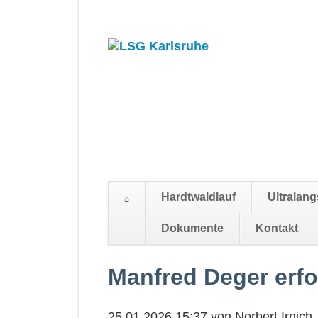
Hardtwaldlauf
Ultralang
Suchen
Dokumente
Kontakt
Navigation
überspringen
Manfred Deger erfo
25.01.2026 15:37
von
Norbert Irnich