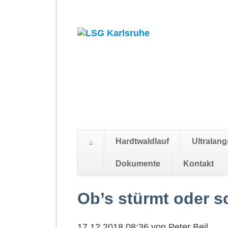
Hardtwaldlauf
Ultralang
Suchen
Dokumente
Kontakt
Navigation
überspringen
Ob’s stürmt oder s
17.12.2018 08:36
von
Peter Beil