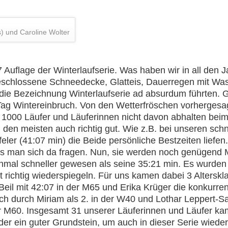
) und Caroline Wolter
7 Auflage der Winterlaufserie. Was haben wir in all den 
 geschlossene Schneedecke, Glatteis, Dauerregen mit Wa
e die Bezeichnung Winterlaufserie ad absurdum führten. 
Tag Wintereinbruch. Von den Wetterfröschen vorhergesa
t 1000 Läufer und Läuferinnen nicht davon abhalten bei
den meisten auch richtig gut. Wie z.B. bei unseren sch
ler (41:07 min) die Beide persönliche Bestzeiten liefen.
s man sich da fragen. Nun, sie werden noch genügend M
einmal schneller gewesen als seine 35:21 min. Es wurden 
cht richtig wiederspiegeln. Für uns kamen dabei 3 Alters
 Beil mit 42:07 in der M65 und Erika Krüger die konkurr
ch durch Miriam als 2. in der W40 und Lothar Leppert-Sa
r M60. Insgesamt 31 unserer Läuferinnen und Läufer kam
der ein guter Grundstein, um auch in dieser Serie wieder