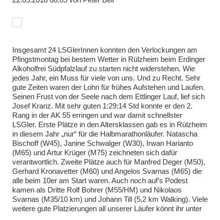
Insgesamt 24 LSGlerInnen konnten den Verlockungen am
Pfingstmontag bei bestem Wetter in Rülzheim beim Erdinger
Alkoholfrei Südpfalzlauf zu starten nicht widerstehen. Wie
jedes Jahr, ein Muss für viele von uns. Und zu Recht. Sehr
gute Zeiten waren der Lohn für frühes Aufstehen und Laufen.
Seinen Frust von der Seele nach dem Ettlinger Lauf, lief sich
Josef Kranz. Mit sehr guten 1:29:14 Std konnte er den 2.
Rang in der AK 55 erringen und war damit schnellster
LSGler. Erste Plätze in den Altersklassen gab es in Rülzheim
in diesem Jahr „nur“ für die Halbmarathonläufer. Natascha
Bischoff (W45), Janine Schwalger (W30), Irwan Harianto
(M65) und Artur Krüger (M75) zeichneten sich dafür
verantwortlich. Zweite Plätze auch für Manfred Deger (M50),
Gerhard Kronavetter (M60) und Angelos Svarnas (M65) die
alle beim 10er am Start waren. Auch noch auf’s Podest
kamen als Dritte Rolf Bohrer (M55/HM) und Nikolaos
Svarnas (M35/10 km) und Johann Till (5,2 km Walking). Viele
weitere gute Platzierungen all unserer Läufer könnt ihr unter