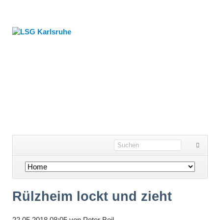
Navigation
überspringen
Rülzheim lockt und zieht
22.05.2018 08:05
von
Peter Beil