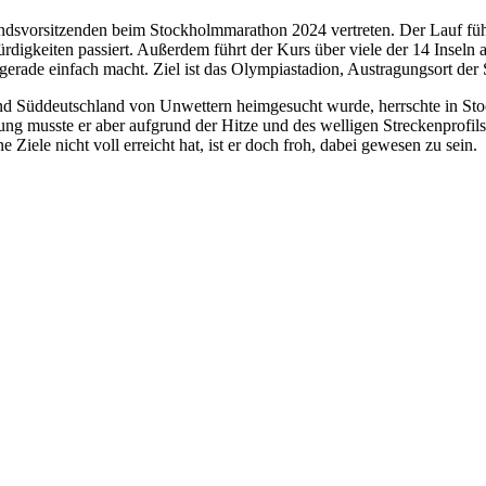
dsvorsitzenden beim Stockholmmarathon 2024 vertreten. Der Lauf führt
gkeiten passiert. Außerdem führt der Kurs über viele der 14 Inseln auf
erade einfach macht. Ziel ist das Olympiastadion, Austragungsort der 
nd Süddeutschland von Unwettern heimgesucht wurde, herrschte in St
ung musste er aber aufgrund der Hitze und des welligen Streckenprofils
Ziele nicht voll erreicht hat, ist er doch froh, dabei gewesen zu sein.