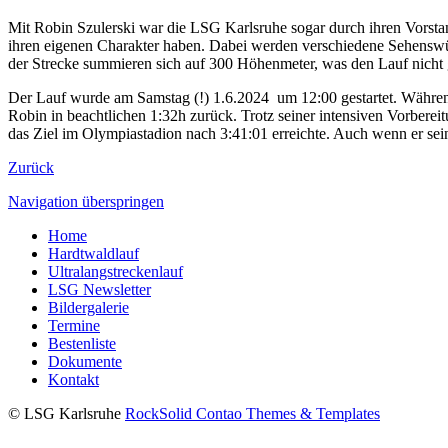
Mit Robin Szulerski war die LSG Karlsruhe sogar durch ihren Vorstan
ihren eigenen Charakter haben. Dabei werden verschiedene Sehenswürdi
der Strecke summieren sich auf 300 Höhenmeter, was den Lauf nicht g
Der Lauf wurde am Samstag (!) 1.6.2024 um 12:00 gestartet. Währe
Robin in beachtlichen 1:32h zurück. Trotz seiner intensiven Vorbereit
das Ziel im Olympiastadion nach 3:41:01 erreichte. Auch wenn er seine 
Zurück
Navigation überspringen
Home
Hardtwaldlauf
Ultralangstreckenlauf
LSG Newsletter
Bildergalerie
Termine
Bestenliste
Dokumente
Kontakt
© LSG Karlsruhe
RockSolid Contao Themes & Templates