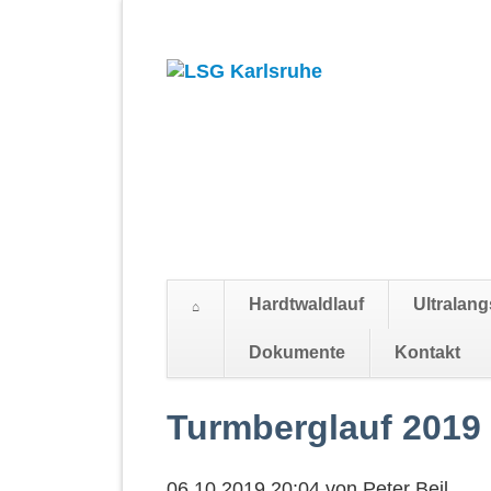
Hardtwaldlauf
Ultralang
Suchen
Dokumente
Kontakt
Navigation
überspringen
Turmberglauf 2019
06.10.2019 20:04
von
Peter Beil