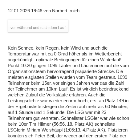
12.01.2026 19:46
von
Norbert Irnich
vor, während und nach dem Lauf
Kein Schnee, kein Regen, kein Wind und auch die
Temperatur war mit ca 0 Grad höher als im Wetterbericht
angekündigt - optimale Bedingungen für einen Winterlauf!
Punkt 10:20 gingen 1099 Läufer und Läuferinnen auf die vom
Organisationsteam hervorragend präparierte Strecke. Die
meisten eisglatten Stellen wurden vom Team gestreut. 1099
Teilnehmer beim 15er, vor einigen Jahren war das die Zahl
der Teilnehmer am 10km Lauf. Es ist wirklich beeindruckend
welchen Zulauf die Vollksläufe erfahren. Auch die
Leistungsdichte war wieder enorm hoch, erst ab Platz 149 in
der Ergebnisliste steigen die Zeiten auf mehr als 60 Minuten,
auf 1 Stunde und 1 Sekunde!
Die LSG war mit 23
Teilnehmern gut vertreten. Schnellster LSGler war wie schon
beim 10er Tim Hilmer (56:56, 18. Platz AK) schnellste
LSGlerin Miriam Weishäupl (1:05:13, 4.Platz AK). Platzieren
konnten sich Peter Beil, der wieder auf den ersten Platz der