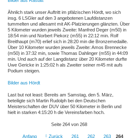
Bilder aus Rastatt
Ähnlich stark unser Auftritt im pfälzischen Hördt, wo sich
insg. 6 LSGler auf den 3 angebotenen Laufdistanzen
tummelten und allesamt mit AK-Platzierungen glänzten. Über
5 Kilometer wurden jeweils Zweite: Manfred Deger (m50) in
18:54 min und Norbert Piekorz (m55) in 22:12 min. Rolf
Breithaupt (m70) erlief sich in 28:20 min die Bronzemedaille.
Über 10 Kilometer wurden jeweils Zweite: Amos Brennecke
(m50) in 37:32 min, sowie Thomas Dahlinger (m55) in 44:09
min. Und auch auf der Langdistanz über 20 Kilometer durfte
Uwe Gericke in 1:25:02 h als Zweiter seiner m45 mit aufs
Podium steigen.
Bilder aus Hördt
Last but not least: Bereits am Samstag, den 5. März,
beteiligte sich Martin Rudolph bei den Deutschen
Meisterschaften der DUV über 50 Kilometer in Berlin und
hielt in starken 4:15:20 h die Vereinsfarben hoch.
Seite 264 von 268
Anfang
Zurück
261
262
263
264