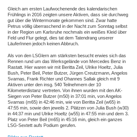
Gleich am ersten Laufwochenende des kalendarischen
Frühlings in 2016 zeigten unsere Aktiven, dass sie durchweg
gut über die Wintermonate gekommen sind. Zwar hatte
Petrus völlig überraschend in der Nacht zum Sonntag selbst
in der Region um Karlsruhe nochmals ein weißes Kleid über
Feld und Flur gelegt, dies tat dem Tatendrang unserer
LäuferInnen jedoch keinen Abbruch.
Als von den LSGlern am stärksten besucht erwies sich das
Rennen rund um das Werksgelände von Mercedes Benz in
Rastatt. Hier waren wir mit Beritta Zeil, Ulrike Hoeltz, Julia
Bush, Peter Beil, Peter Butzer, Jürgen Creutzmann, Angelos
Svarnas, Frank Richter und Ohannes Sallak gleich mit 9
Aktiven unter den insg. 540 Teilnehmern der 10
Kilometerdistanz vertreten. Von ihnen wurden mit den AK-
Siegen von Peter Butzer (m50) in 37:01 min, von Angelos
Svarnas (m65) in 42:46 min, wie von Beritta Zeil (w65) in
47:55 min, sowie den jeweils 2. Plätzen von Julia Bush (w30)
in 44:37 min und Ulrike Hoeltz (w55) in 47:55 min und dem 3.
Platz von Peter Beil (m65) in 45:16 min, gleich ein ganzes
LSG-Sextett aufs Podium gerufen.