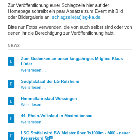
Zur Veröffentlichung eurer Schlagzeile hier auf der
Homepage schreibt ein paar Absätze zum Event mit Bild
oder Bildergalerie an:
schlagzeile(at)lsg-ka.de
.
Bitte nur Fotos verwenden, die von euch selbst sind oder von
denen ihr die Berechtigung zur Veröffentlichung habt.
NEWS
Zum Gedenken an unser langjähriges Mitglied Klaus
Lüder
Zum
Weiterlesen …
Gedenken
an
Südpfalzlauf der LG Rülzheim
unser
Südpfalzlauf
Weiterlesen …
langjähriges
der
Mitglied
LG
Klaus
Himmelfahrtslauf Wössingen
Rülzheim
Lüder
Himmelfahrtslauf
Weiterlesen …
Wössingen
44. Rhein-Volkslauf in Maximiliansau
44.
Weiterlesen …
Rhein-
Volkslauf
LSG Staffel wird BW Meister über 3x1000m - M60 - neuer
in
Kreisrekord 🚀🏁